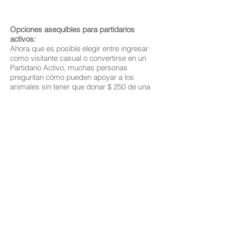
Opciones asequibles para partidarios
activos:
Ahora que es posible elegir entre ingresar
como visitante casual o convertirse en un
Partidario Activo, muchas personas
preguntan cómo pueden apoyar a los
animales sin tener que donar $ 250 de una
vez. Convertirse en un Partidario Activo
puede ser muy asequible si elige adoptar
un animal o hacer una promesa, ya que
esas donaciones se pueden hacer de
forma recurrente.
Si desea convertirse en un Colaborador
Activo de inmediato, se requiere un pago
trimestral recurrente de una sola vez ($
62.50) o un pago anual.
Para aquellos huéspedes que elijan hacer
un pago mensual de al menos $ 20.84 ($
250 / año), se necesitará un historial de
donaciones de 12 meses antes de
convertirse en Colaboradores Activos.