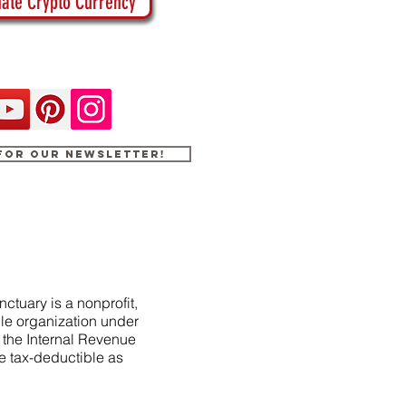
ate Crypto Currency
 for our newsletter!
ctuary is a nonprofit,
le organization under
f the Internal Revenue
e tax-deductible as