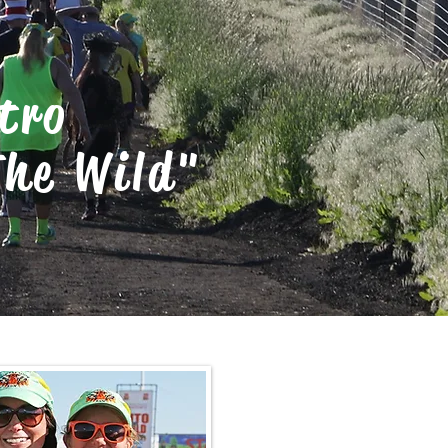
tro
The Wild"