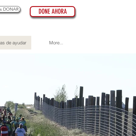
es DONAR
DONE AHORA
as de ayudar
More...