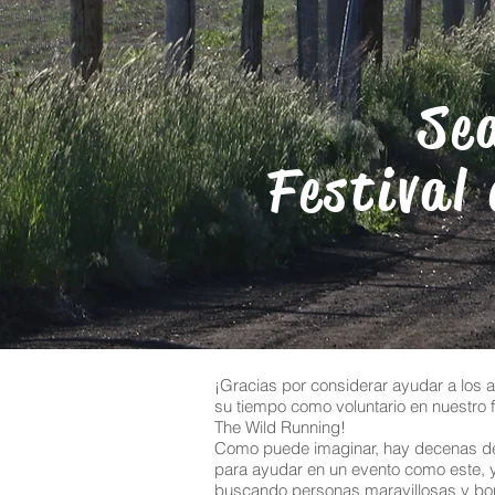
Se
Festival
¡Gracias por considerar ayudar a los 
su tiempo como voluntario en nuestro fe
The Wild Running!
Como puede imaginar, hay decenas d
para ayudar en un evento como este,
buscando personas maravillosas y b