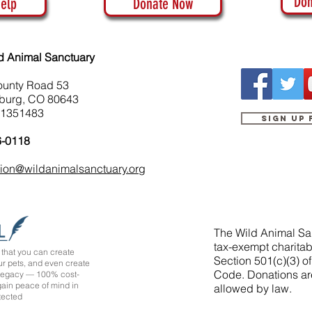
Don
elp
Donate Now
d Animal Sanctuary
ounty Road 53
burg, CO 80643
-1351483
Sign up
6-0118
tion@wildanimalsanctuary.org
The Wild Animal San
tax-exempt charitab
that you can create
Section 501(c)(3) o
ur pets, and even create
Code. Donations ar
 legacy — 100% cost-
 gain peace of mind in
allowed by law.
tected