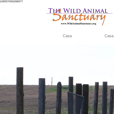
168557656288977
Casa
Casa