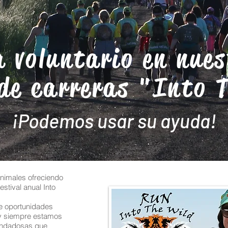
a voluntario en nues
 de carreras "Into 
¡Podemos usar su ayuda!
animales ofreciendo
stival anual Into
e oportunidades
 y siempre estamos
ondadosas que