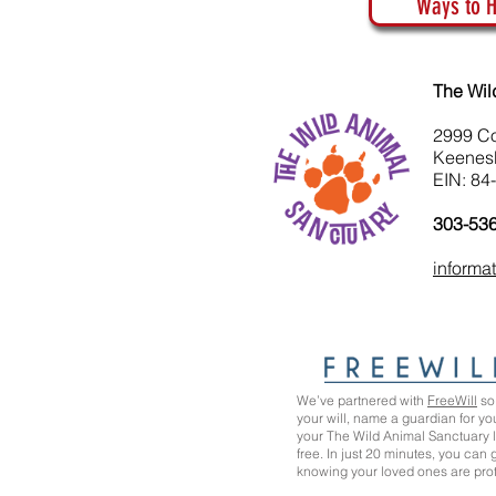
Ways to H
The Wil
2999 C
Keenes
EIN: 84
303-53
informa
We’ve partnered with
FreeWill
so 
your will, name a guardian for yo
your The Wild Animal Sanctuary
free. In just 20 minutes, you can
knowing your loved ones are pro