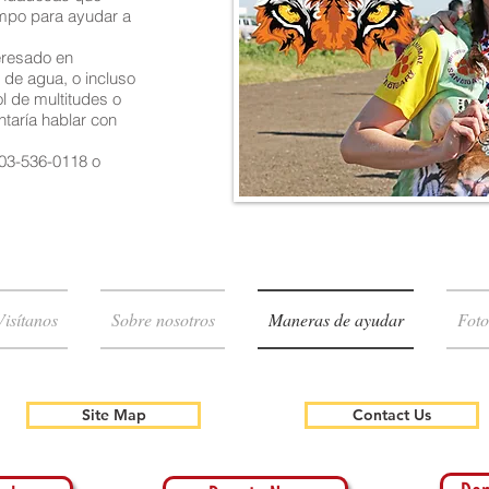
empo para ayudar a
teresado en
 de agua, o incluso
ol de multitudes o
ntaría hablar con
303-536-0118 o
Visítanos
Sobre nosotros
Maneras de ayudar
Foto
Site Map
Contact Us