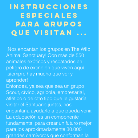
Instrucciones
especiales
para grupos
que visitan ...
¡Nos encantan los grupos en The Wild
Animal Sanctuary! Con más de 550
animales exóticos y rescatados en
peligro de extinción que viven aquí,
¡siempre hay mucho que ver y
aprender!
Entonces, ya sea que sea un grupo
Scout, cívico, agrícola, empresarial,
atlético o de otro tipo que le gustaría
visitar el Santuario juntos, nos
encantaría ayudarlo a que pueda venir.
La educación es un componente
fundamental para crear un futuro mejor
para los aproximadamente 30.000
grandes carnívoros que conforman la