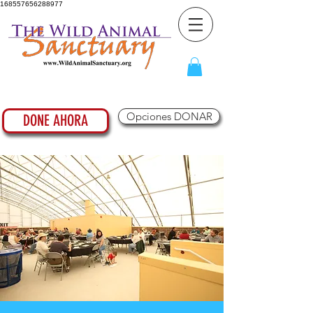
168557656288977
Opciones DONAR
DONE AHORA