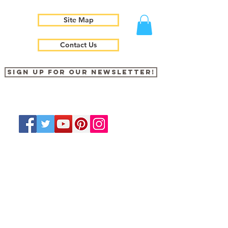
Site Map
Contact Us
Sign up for our newsletter!
The Wild Animal Sanctuary is a nonprofit,
tax-exempt charitable organization under
Section 501(c)(3) of the Internal Revenue
Code. Donations are tax-deductible as
allowed by law.