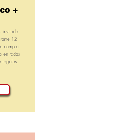
co +
 invitado
urante 12
de compra.
o en todas
e regalos.
a