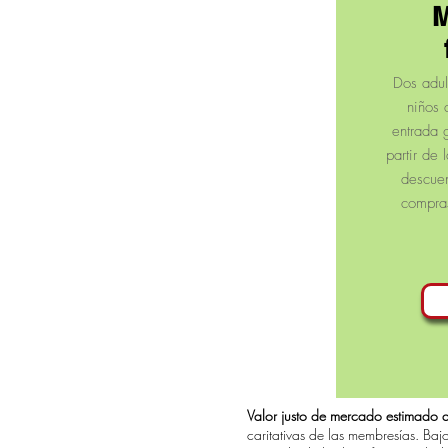
M
Dos adul
niños 
entrada 
partir de
descuen
compras
Valor justo de mercado estimado d
caritativas de las membresías. Ba