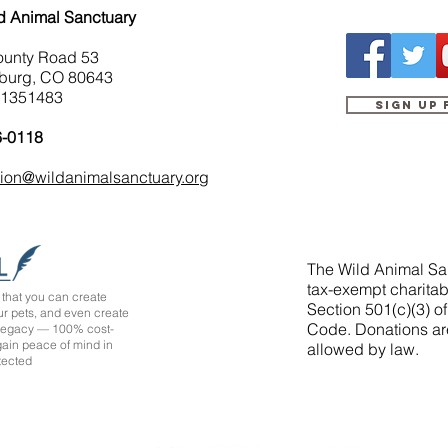
d Animal Sanctuary
ounty Road 53
burg, CO 80643
-1351483
Sign up
6-0118
tion@wildanimalsanctuary.org
The Wild Animal San
tax-exempt charitab
that you can create
Section 501(c)(3) o
ur pets, and even create
Code. Donations ar
 legacy — 100% cost-
 gain peace of mind in
allowed by law.
tected