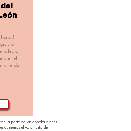
del
 León
 hasta 5
gratuita
e la fecha
nto en el
e la tienda
a
tan la parte de las contribuciones
sía, menos el valor justo de