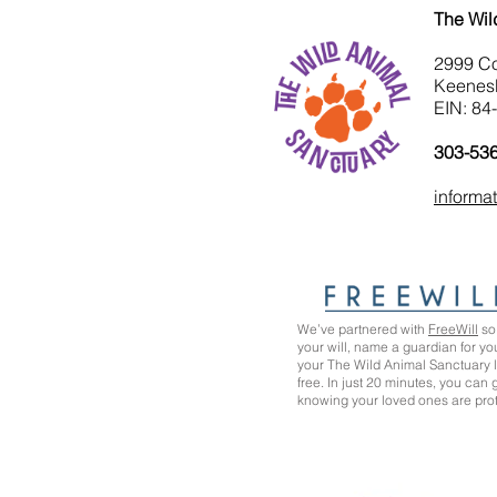
The Wil
2999 C
Keenes
EIN: 84
303-53
informa
We’ve partnered with
FreeWill
so 
your will, name a guardian for yo
your The Wild Animal Sanctuary
free. In just 20 minutes, you can
knowing your loved ones are pro