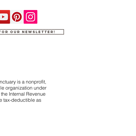
 for our newsletter!
ctuary is a nonprofit,
le organization under
f the Internal Revenue
e tax-deductible as