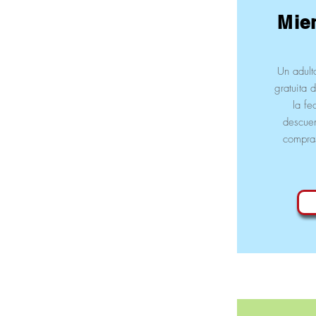
Mie
Un adult
gratuita 
la f
descuen
compras