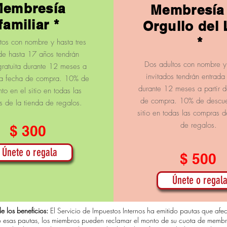
embresía
Membresía 
familiar *
Orgullo del
*
tos con nombre y hasta tres
de hasta 17 años tendrán
Dos adultos con nombre y
gratuita durante 12 meses a
invitados tendrán entrada 
 la fecha de compra. 10% de
durante 12 meses a partir d
to en el sitio en todas las
de compra. 10% de descue
 de la tienda de regalos.
sitio en todas las compras d
de regalos.
$ 300
Únete o regala
$ 500
Únete o regal
e los beneficios:
El Servicio de Impuestos Internos ha emitido pautas que afec
jo esas pautas, los miembros pueden reclamar el monto de su cuota de membre