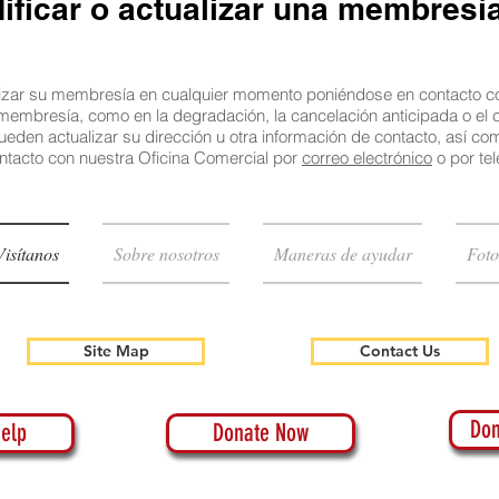
ificar o actualizar una membresí
zar su membresía en cualquier momento poniéndose en contacto con
 membresía, como en la degradación, la cancelación anticipada o e
en actualizar su dirección u otra información de contacto, así com
ntacto con nuestra Oficina Comercial por
correo electrónico
o por tel
Visítanos
Sobre nosotros
Maneras de ayudar
Foto
Site Map
Contact Us
Don
elp
Donate Now