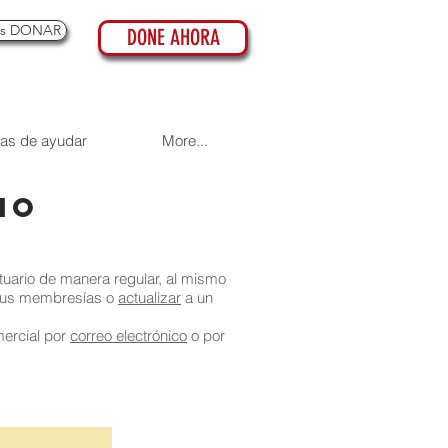
es DONAR
DONE AHORA
as de ayudar
More...
io
tuario de manera regular, al mismo
us membresías o
actualizar
a un
mercial por
correo electrónico
o por