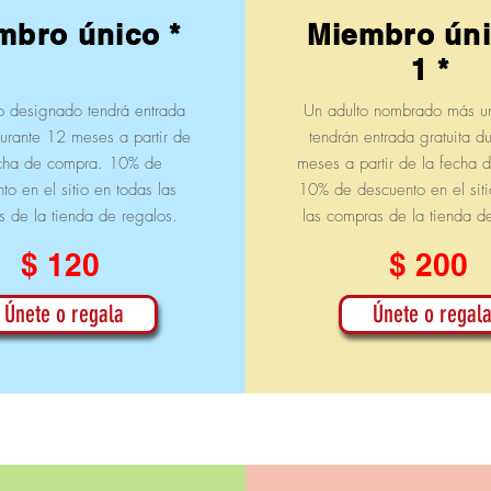
mbro único *
Miembro úni
1 *
o designado tendrá entrada
Un adulto nombrado más un
durante 12 meses a partir de
tendrán entrada gratuita d
echa de compra. 10% de
meses a partir de la fecha 
to en el sitio en todas las
10% de descuento en el siti
 de la tienda de regalos.
las compras de la tienda d
$ 120
$ 200
Únete o regala
Únete o regal