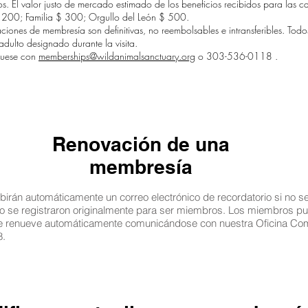
s. El valor justo de mercado estimado de los beneficios recibidos para las c
$ 200; Familia $ 300; Orgullo del León $ 500.
ciones de membresía son definitivas, no reembolsables e intransferibles. To
ulto designado durante la visita.
quese con
memberships@wildanimalsanctuary.org
o
303-536-0118
.
Renovación de una
membresía
irán automáticamente un correo electrónico de recordatorio si no sel
o se registraron originalmente para ser miembros. Los miembros p
se renueve automáticamente comunicándose con nuestra Oficina Co
8.