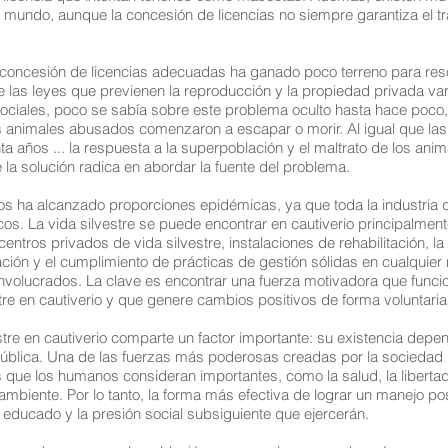
el mundo, aunque la concesión de licencias no siempre garantiza el 
a concesión de licencias adecuadas ha ganado poco terreno para res
e las leyes que previenen la reproducción y la propiedad privada var
sociales, poco se sabía sobre este problema oculto hasta hace poc
os animales abusados comenzaron a escapar o morir. Al igual que 
a años ... la respuesta a la superpoblación y el maltrato de los ani
la solución radica en abordar la fuente del problema.
s ha alcanzado proporciones epidémicas, ya que toda la industria de
icos. La vida silvestre se puede encontrar en cautiverio principalmen
entros privados de vida silvestre, instalaciones de rehabilitación, la
ión y el cumplimiento de prácticas de gestión sólidas en cualquier ni
involucrados. La clave es encontrar una fuerza motivadora que funci
re en cautiverio y que genere cambios positivos de forma voluntaria
tre en cautiverio comparte un factor importante: su existencia dep
pública. Una de las fuerzas más poderosas creadas por la sociedad h
s que los humanos consideran importantes, como la salud, la libertad
 ambiente. Por lo tanto, la forma más efectiva de lograr un manejo pos
o educado y la presión social subsiguiente que ejercerán.