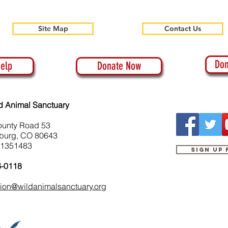
Site Map
Contact Us
Don
elp
Donate Now
d Animal Sanctuary
ounty Road 53
burg, CO 80643
-1351483
Sign up
6-0118
tion@wildanimalsanctuary.org