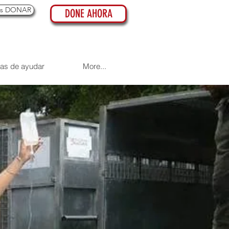
es DONAR
DONE AHORA
as de ayudar
More...