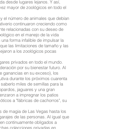
da desde lugares lejanos. Y así,
vez mayor de zoológicos en todo el
e y el número de animales que debían
utiverio continuaron creciendo como
nte relacionadas con su deseo de
oológico en el manejo de la vida
una forma infalible de impulsar la
 que las limitaciones de tamaño y las
dejaron a los zoológicos pocas
gares privados en todo el mundo.
eración por su bienestar futuro. Al
e ganancias en su exceso), los
autiva durante los próximos cuarenta
saberlo miles de semillas para la
eopardos, jaguares y una gran
enzaron a impregnar los patios
óticos a "fábricas de cachorros", su
os de magia de Las Vegas hasta los
 garajes de las personas. Al igual que
 ven continuamente obligados a
uchas colecciones privadas en