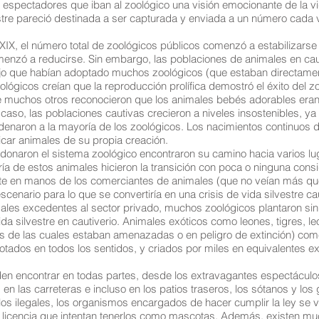
 espectadores que iban al zoológico una visión emocionante de la vi
stre pareció destinada a ser capturada y enviada a un número cada 
XIX, el número total de zoológicos públicos comenzó a estabilizars
menzó a reducirse. Sin embargo, las poblaciones de animales en ca
ejo que habían adoptado muchos zoológicos (que estaban directame
ológicos creían que la reproducción prolífica demostró el éxito del z
ue muchos otros reconocieron que los animales bebés adorables eran 
 caso, las poblaciones cautivas crecieron a niveles insostenibles, ya
denaron a la mayoría de los zoológicos. Los nacimientos continuos 
car animales de su propia creación.
onaron el sistema zoológico encontraron su camino hacia varios lu
 de estos animales hicieron la transición con poca o ninguna consid
nte en manos de los comerciantes de animales (que no veían más qu
scenario para lo que se convertiría en una crisis de vida silvestre c
ales excedentes al sector privado, muchos zoológicos plantaron sin 
ida silvestre en cautiverio. Animales exóticos como leones, tigres, l
s de las cuales estaban amenazadas o en peligro de extinción) com
tados en todos los sentidos, y criados por miles en equivalentes ex
den encontrar en todas partes, desde los extravagantes espectácul
en las carreteras e incluso en los patios traseros, los sótanos y los
ulos ilegales, los organismos encargados de hacer cumplir la ley se
n licencia que intentan tenerlos como mascotas. Además, existen m