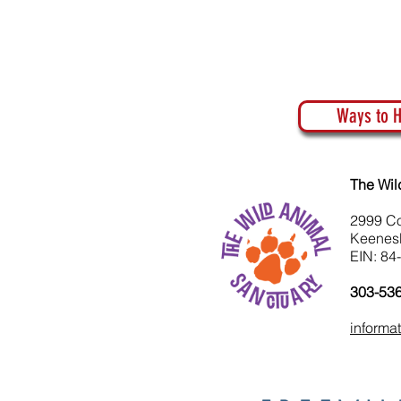
Ways to H
The Wil
2999 C
Keenes
EIN: 84
303-53
informa