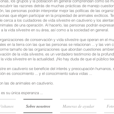
sonas, los grupos y la población en general comprendan cómo se man
á descubrir las razones detrás de muchas prácticas de manejo cuest
n, las personas podrán interpretar mejor las políticas de las organiz
rsonas que eligen participar en la propiedad de animales exóticos. 
e cerca a los cuidadores de vida silvestre en cautiverio y los alent
 animales de una operación. Al hacerlo, las personas podrán expresa
 la vida silvestre en su área, así como a la sociedad en general.
organizaciones de conservación y vida silvestre que operan en el mu
 en la tierra con las que las personas se relacionan ... y las ven c
norme tamaño de las organizaciones que abordan cuestiones ambien
rvación de la vida silvestre, es un verdadero testimonio de la profun
 la vida silvestre en la actualidad. ¡No hay duda de que el público t
estre en cautiverio se beneficie del interés y preocupación humanos
ón es conocimiento ... y el conocimiento salva vidas ...
on las de animales en cautiverio.
 es su única esperanza ...
Visítanos
Sobre nosotros
Maneras de ayudar
Foto