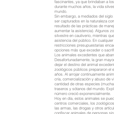
fascinantes, ya que brindaban a los
durante muchos años, la vida silve
mundo.
Sin embargo, a mediados del siglo 
ser capturados en la naturaleza co
resultado de las prácticas de man
aumentar la asistencia). Algunos zo
silvestre en cautiverio, mientras q
asistencia del público. En cualquier
restricciones presupuestarias enca
opciones más que exceder o sacrifi
Los animales excedentes que aband
Desafortunadamente, la gran mayoría
dejar el destino del animal excede
zoológicos públicos prepararon el e
años. Al arrojar continuamente anim
cría, comercialización y abuso de v
cantidad de otras especies (mucha
traseros y sótanos del mundo. Explo
número creció exponencialmente.
Hoy en día, estos animales se pue
centros comerciales, los zoológicos 
las armas, las drogas y otros artíc
confiscar animales de personas si