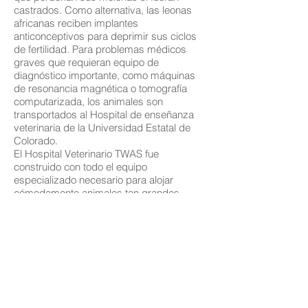
castrados. Como alternativa, las leonas
africanas reciben implantes
anticonceptivos para deprimir sus ciclos
de fertilidad. Para problemas médicos
graves que requieran equipo de
diagnóstico importante, como máquinas
de resonancia magnética o tomografía
computarizada, los animales son
transportados al Hospital de enseñanza
veterinaria de la Universidad Estatal de
Colorado.
El Hospital Veterinario TWAS fue
construido con todo el equipo
especializado necesario para alojar
cómodamente animales tan grandes
como nuestro residente más grande, un
oso pardo Kodiak de 1,900 libras. Nuestro
hospital en el lugar maneja la gran
mayoría de los problemas médicos de los
animales, contando con varios veterinarios
de personal. Nuestro hospital también
brinda oportunidades educativas para
nuestros veterinarios y estudiantes que