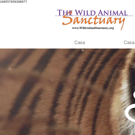
168557656288977
Casa
Casa