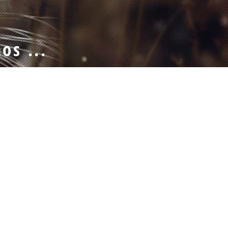
os ...