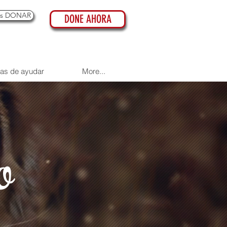
es DONAR
DONE AHORA
as de ayudar
More...
o
O