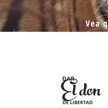
Vea q
DAR
El don
DE LIBERTAD