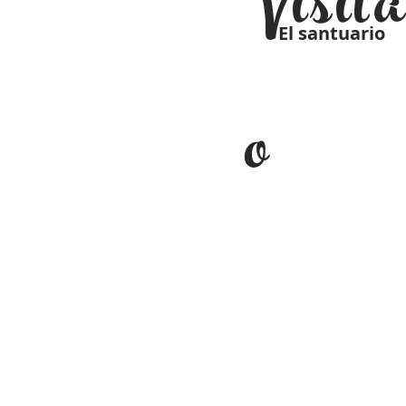
Visit
El santuario
o