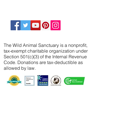
The Wild Animal Sanctuary is a nonprofit,
tax-exempt charitable organization under
Section 501(c)(3) of the Internal Revenue
Code. Donations are tax-deductible as
allowed by law.
We’ve partnered with
FreeWill
so that you can
create your will, name a guardian for your
pets, and even create your The Wild Animal
Sanctuary legacy — 100% cost-free. In just 20
minutes, you can gain peace of mind in