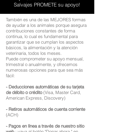
Salvajes PROMETE su apoyo!
También es una de las MEJORES formas
de ayudar a los animales porque asegura
contribuciones constantes de forma
continua, lo cual es fundamental para
garantizar que se cumplan los aspectos
básicos, la alimentación y la atención
veterinaria, todos los meses.
Puede comprometer su apoyo mensual,
trimestral o anualmente, y ofrecemos
numerosas opciones para que sea más
fácil:
- Deducciones automáticas de su tarjeta
de débito o crédito
(Visa, Master Card,
American Express, Discovery)
- Retiros automáticos de cuenta corriente
(ACH)
- Pagos en línea a través de nuestro sitio
web
: vaya al
botón "Donar ahora
" en