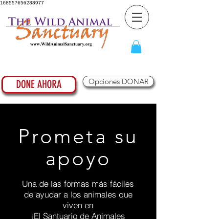
168557656288977
Opciones DONAR
DONE AHORA
Prometa su
apoyo
Una de las formas más fáciles
de ayudar a los animales que
viven en
¡El Santuario de Animales