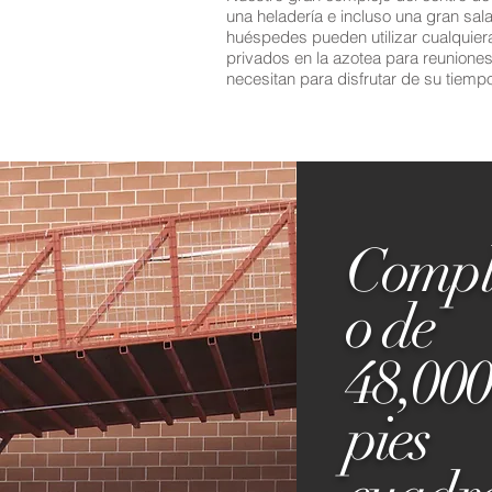
una heladería e incluso una gran sal
huéspedes pueden utilizar cualquiera
privados en la azotea para reuniones
necesitan para disfrutar de su tiemp
Compl
o de
48,00
pies