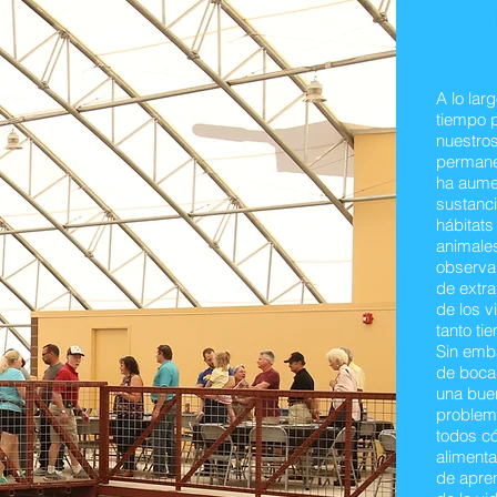
A lo lar
tiempo 
nuestro
permane
ha aum
sustanc
hábitats
animale
observar
de extra
de los v
tanto ti
Sin emb
de bocad
una buen
problem
todos c
aliment
de apren