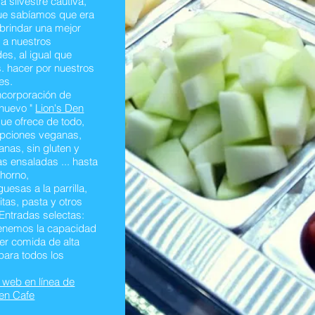
da silvestre cautiva,
que sabíamos que era
brindar una mejor
n a nuestros
es, al igual que
. hacer por nuestros
es.
ncorporación de
 nuevo "
Lion's Den
que ofrece de todo,
pciones veganas,
anas, sin gluten y
as ensaladas ... hasta
 horno,
esas a la parrilla,
itas, pasta y otros
-Entradas selectas:
tenemos la capacidad
er comida de alta
para todos los
io web en línea de
Den Cafe