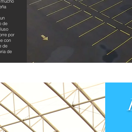
e mucho
eña
 un
o de
cluso
orre por
le con
e de
oria de