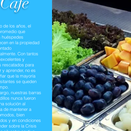
Cafe
go de los años, el
promedio que
s huéspedes
cen en la propiedad
entado
ialmente. Con tantos
 excelentes y
s rescatados para
 y aprender, no es
ñar que la mayoría
isitantes se queden
empo.
argo, nuestras barras
illos nunca fueron
a solución al
a de mantener a
ómodos, bien
ados y en condiciones
der sobre la Crisis