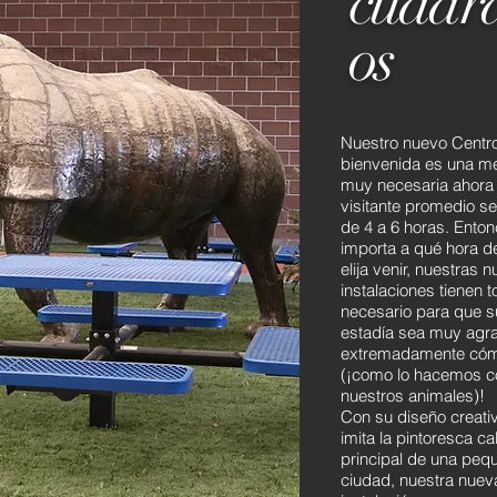
cuadr
os
Nuestro nuevo Centr
bienvenida es una me
muy necesaria ahora 
visitante promedio s
de 4 a 6 horas. Enton
importa a qué hora de
elija venir, nuestras 
instalaciones tienen t
necesario para que s
estadía sea muy agr
extremadamente có
(¡como lo hacemos c
nuestros animales)!
Con su diseño creati
imita la pintoresca cal
principal de una peq
ciudad, nuestra nuev