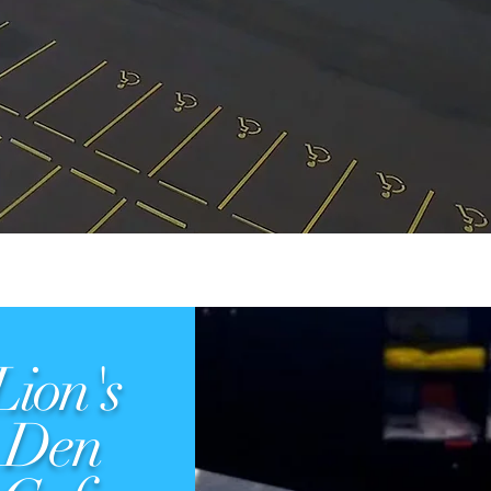
Lion's
Den