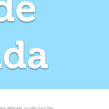
de
ida
los dedicada, un café Lion's Den,