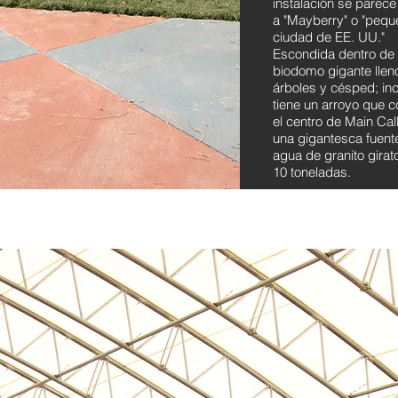
instalación se parec
a "Mayberry" o "pequ
ciudad de EE. UU."
Escondida dentro de
biodomo gigante llen
árboles y césped; in
tiene un arroyo que c
el centro de Main Cal
una gigantesca fuent
agua de granito girat
10 toneladas.