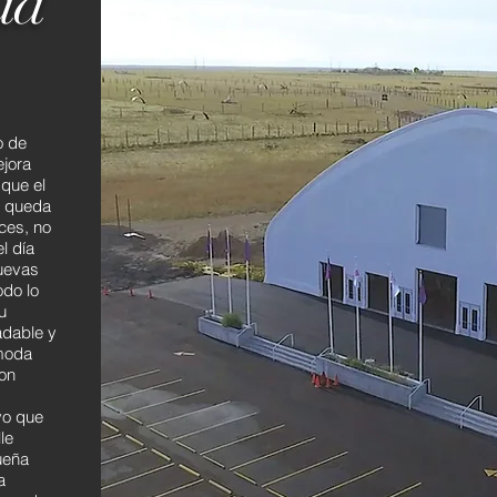
ad
o de
jora
que el
e queda
ces, no
l día
nuevas
odo lo
u
adable y
moda
on
vo que
le
ueña
a