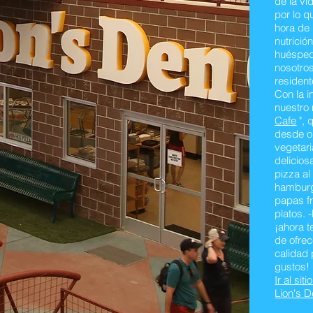
de la vi
por lo 
hora de 
nutrició
huésped
nosotros
resident
Con la i
nuestro
Cafe
", 
desde o
vegetari
delicios
pizza al
hamburgu
papas fr
platos. 
¡ahora 
de ofrec
calidad 
gustos!
Ir al sit
Lion's 