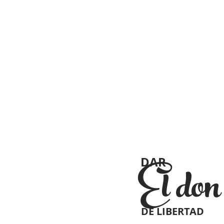
DAR
El don
DE LIBERTAD