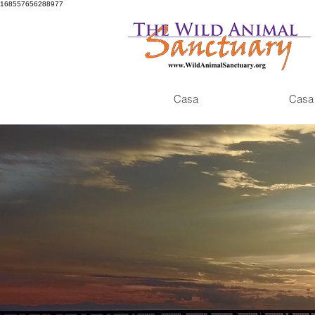
168557656288977
Casa
Casa