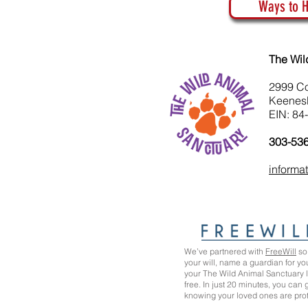
Ways to H
The Wil
2999 C
Keenes
EIN: 84
303-53
informa
We’ve partnered with
FreeWill
so 
your will, name a guardian for yo
your The Wild Animal Sanctuary
free. In just 20 minutes, you can
knowing your loved ones are pro