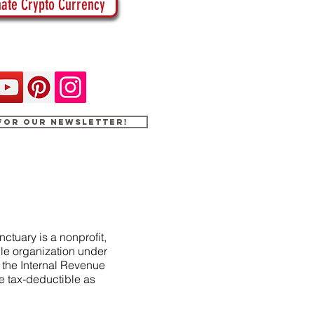
ate Crypto Currency
 for our newsletter!
ctuary is a nonprofit,
le organization under
f the Internal Revenue
e tax-deductible as