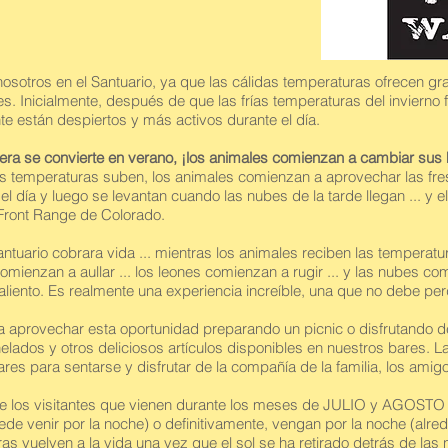
osotros en el Santuario, ya que las cálidas temperaturas ofrecen gr
s. Inicialmente, después de que las frías temperaturas del invierno 
 están despiertos y más activos durante el día.
ra se convierte en verano, ¡los animales comienzan a cambiar sus 
las temperaturas suben, los animales comienzan a aprovechar las f
l día y luego se levantan cuando las nubes de la tarde llegan ... y e
ront Range de Colorado.
tuario cobrara vida ... mientras los animales reciben las temperatu
ienzan a aullar ... los leones comienzan a rugir ... y las nubes c
aliento. Es realmente una experiencia increíble, una que no debe pe
aprovechar esta oportunidad preparando un picnic o disfrutando de
elados y otros deliciosos artículos disponibles en nuestros bares. 
es para sentarse y disfrutar de la compañía de la familia, los amig
os visitantes que vienen durante los meses de JULIO y AGOSTO 
ede venir por la noche) o definitivamente, vengan por la noche (alre
as vuelven a la vida una vez que el sol se ha retirado detrás de las