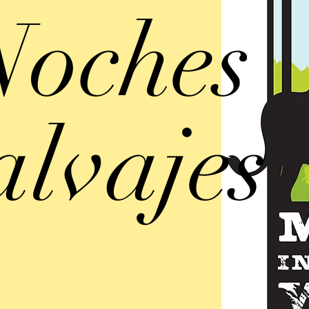
Noches
alvajes