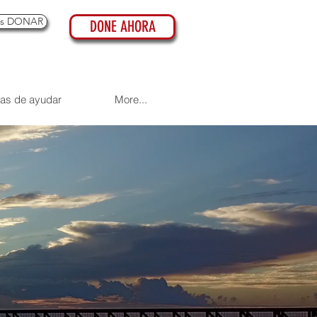
es DONAR
DONE AHORA
as de ayudar
More...