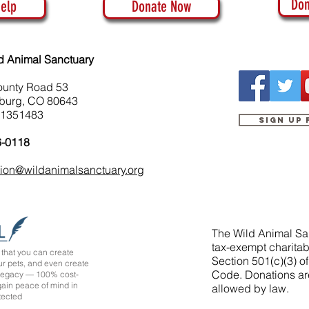
Don
elp
Donate Now
d Animal Sanctuary
ounty Road 53
burg, CO 80643
-1351483
Sign up
6-0118
tion@wildanimalsanctuary.org
The Wild Animal San
tax-exempt charitab
that you can create
Section 501(c)(3) o
ur pets, and even create
Code. Donations ar
 legacy — 100% cost-
 gain peace of mind in
allowed by law.
tected