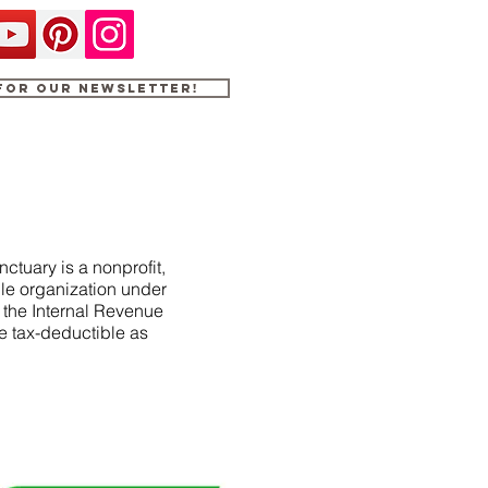
 for our newsletter!
ctuary is a nonprofit,
le organization under
f the Internal Revenue
e tax-deductible as