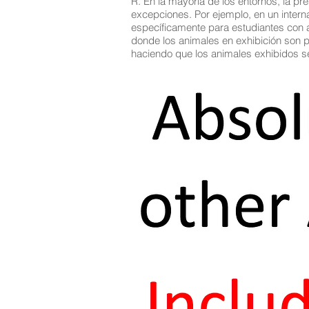
R. En la mayoría de los entornos, la p
excepciones. Por ejemplo, en un interna
específicamente para estudiantes con a
donde los animales en exhibición son p
haciendo que los animales exhibidos s