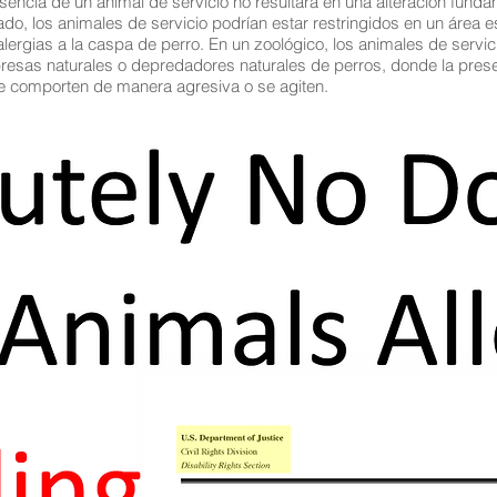
resencia de un animal de servicio no resultará en una alteración fun
do, los animales de servicio podrían estar restringidos en un área 
lergias a la caspa de perro. En un zoológico, los animales de servic
resas naturales o depredadores naturales de perros, donde la prese
e comporten de manera agresiva o se agiten.