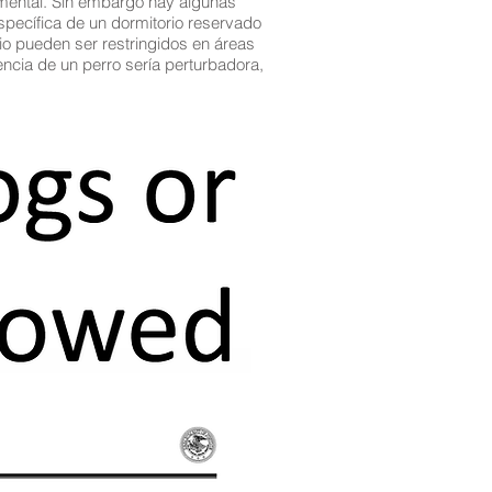
damental. Sin embargo hay algunas
específica de un dormitorio reservado
io pueden ser restringidos en áreas
ncia de un perro sería perturbadora,