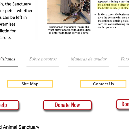
Visítanos
Sobre nosotros
Maneras de ayudar
Foto
Site Map
Contact Us
Don
elp
Donate Now
d Animal Sanctuary