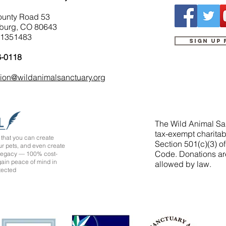
ounty Road 53
burg, CO 80643
-1351483
Sign up
6-0118
tion@wildanimalsanctuary.org
The Wild Animal San
tax-exempt charitab
that you can create
Section 501(c)(3) o
ur pets, and even create
Code. Donations ar
 legacy — 100% cost-
 gain peace of mind in
allowed by law.
tected