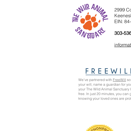
2999 C
Keenes
EIN: 84
303-53
informa
We’ve partnered with
FreeWill
so 
your will, name a guardian for yo
your The Wild Animal Sanctuary
free. In just 20 minutes, you can
knowing your loved ones are pro