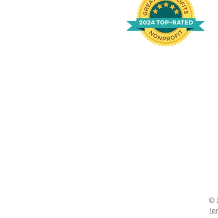
© 
Te