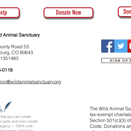
Don
elp
Donate Now
d Animal Sanctuary
ounty Road 53
burg, CO 80643
-1351483
Sign up
6-0118
tion@wildanimalsanctuary.org
The Wild Animal San
tax-exempt charitab
that you can create
Section 501(c)(3) o
ur pets, and even create
Code. Donations ar
 legacy — 100% cost-
 gain peace of mind in