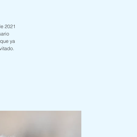
de 2021
sario
 que ya
itado.