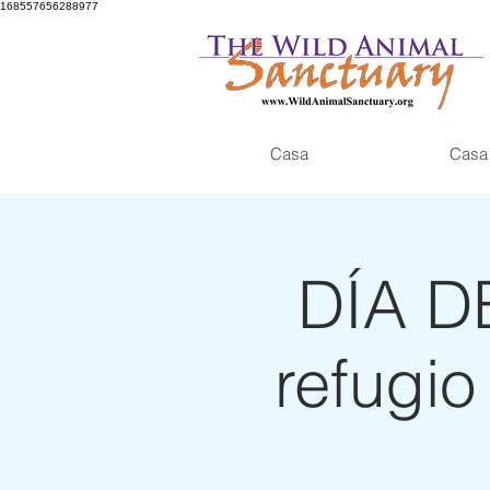
168557656288977
Casa
Casa
DÍA D
refugio