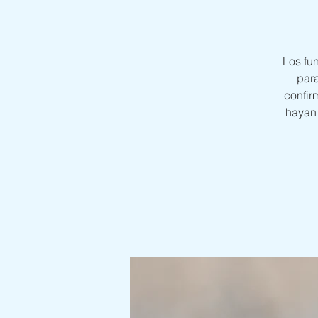
Los fu
para
confir
hayan