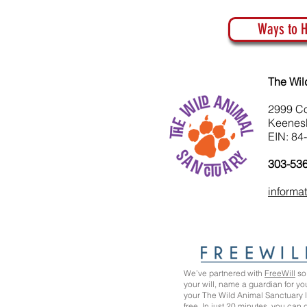
Ways to H
The Wil
2999 C
Keenes
EIN: 84
303-53
informa
We’ve partnered with
FreeWill
so 
your will, name a guardian for yo
your The Wild Animal Sanctuary
free. In just 20 minutes, you can