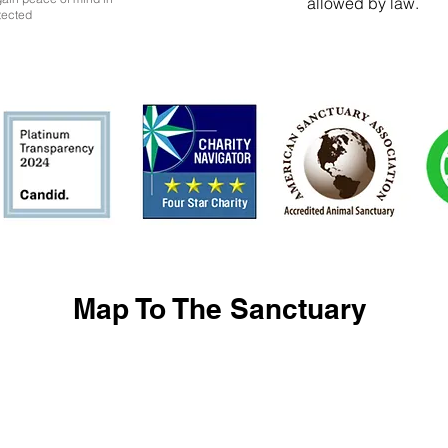
allowed by law.
tected
Map To The Sanctuary