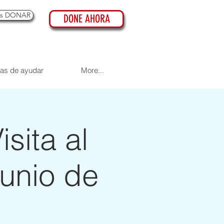
es DONAR
DONE AHORA
as de ayudar
More...
ita al
junio de