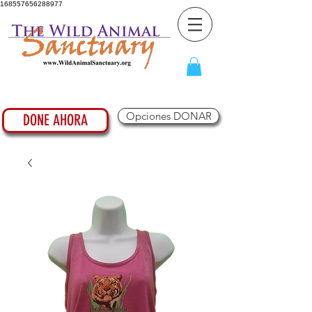
168557656288977
Opciones DONAR
DONE AHORA