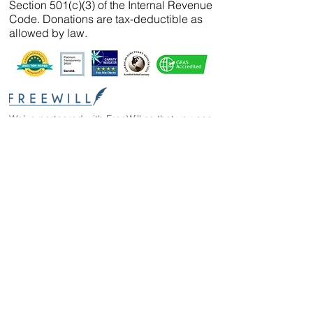
Section 501(c)(3) of the Internal Revenue
Code. Donations are tax-deductible as
allowed by law.
We’ve partnered with
FreeWill
so that you can
create your will, name a guardian for your
pets, and even create your The Wild Animal
Sanctuary legacy — 100% cost-free. In just 20
minutes, you can gain peace of mind in
knowing your loved ones are protected