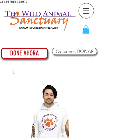
168557656288977
Opciones DONAR
DONE AHORA