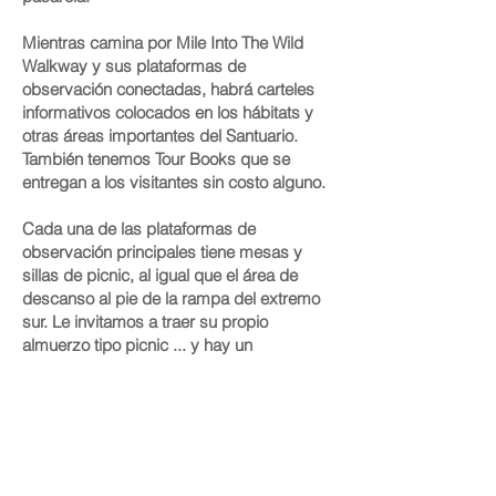
Mientras camina por Mile Into The Wild
Walkway y sus plataformas de
observación conectadas, habrá carteles
informativos colocados en los hábitats y
otras áreas importantes del Santuario.
También tenemos Tour Books que se
entregan a los visitantes sin costo alguno.
Cada una de las plataformas de
observación principales tiene mesas y
sillas de picnic, al igual que el área de
descanso al pie de la rampa del extremo
sur. Le invitamos a traer su propio
almuerzo tipo picnic ... y hay un
maravilloso
Café / Restaurante
ubicado en
nuestro Centro de Bienvenida. También
contamos con un snack bar en pleno
funcionamiento en el extremo sur que
ofrece una amplia variedad de alimentos,
bocadillos y bebidas.