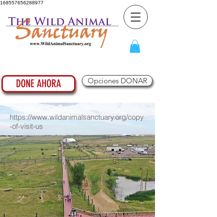
168557656288977
Opciones DONAR
DONE AHORA
https://www.wildanimalsanctuary.org/copy
-of-visit-us