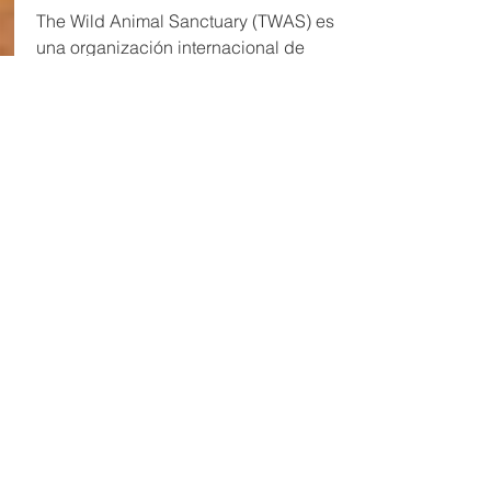
The Wild Animal Sanctuary (TWAS) es
una organización internacional de
bienestar animal que rescata y cuida a
grandes carnívoros que fueron
abusados, abandonados, mantenidos
ilegalmente o víctimas de otras
situaciones inhumanas.