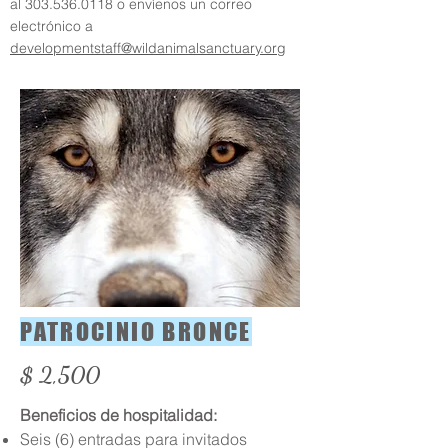
al
303.536.0118
o envíenos un correo
electrónico a
developmentstaff@wildanimalsanctuary.org
PATROCINIO BRONCE
$ 2,500
Beneficios de hospitalidad:
Seis (6) entradas para invitados