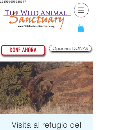
168557656288977
Opciones DONAR
DONE AHORA
Visita al refugio del