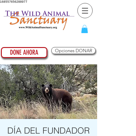
168557656288977
Opciones DONAR
DONE AHORA
DÍA DEL FUNDADOR