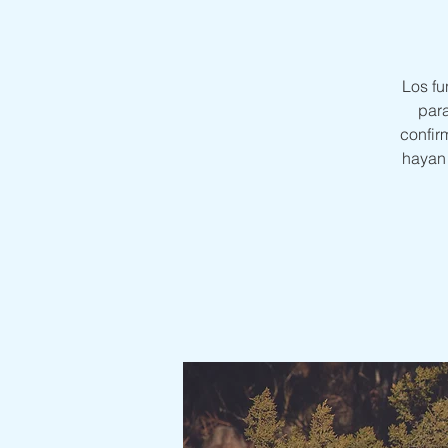
Los fu
para
confir
hayan