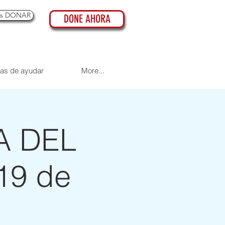
es DONAR
DONE AHORA
as de ayudar
More...
ÍA DEL
19 de