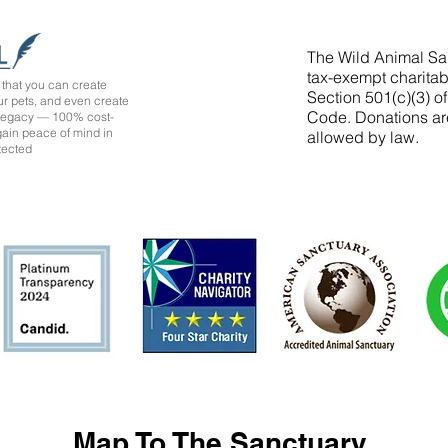
The Wild Animal San
tax-exempt charitab
that you can create
Section 501(c)(3) o
ur pets, and even create
Code. Donations ar
 legacy — 100% cost-
 gain peace of mind in
allowed by law.
tected
Map To The Sanctuary