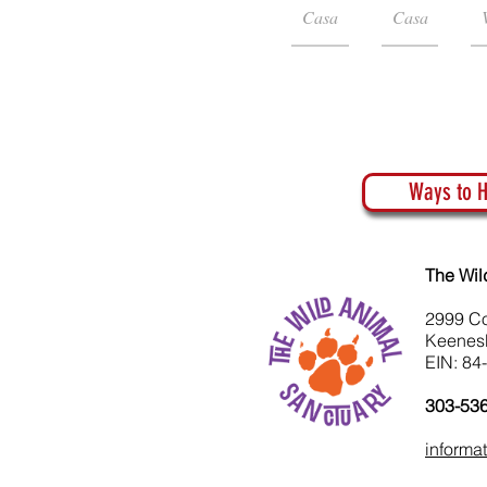
Casa
Casa
Ways to H
The Wil
2999 C
Keenes
EIN: 84
303-53
informa