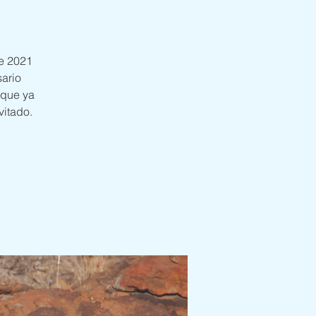
de 2021
sario
 que ya
itado.