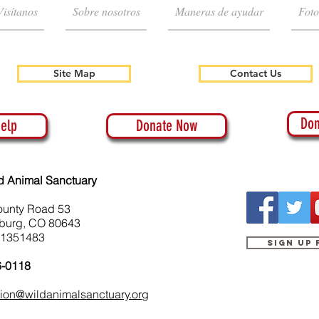
Visítanos
Sobre nosotros
Maneras de ayudar
Foto
Site Map
Contact Us
Don
elp
Donate Now
d Animal Sanctuary
ounty Road 53
burg, CO 80643
-1351483
Sign up
6-0118
tion@wildanimalsanctuary.org