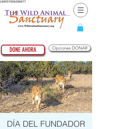
168557656288977
Opciones DONAR
DONE AHORA
DÍA DEL FUNDADOR