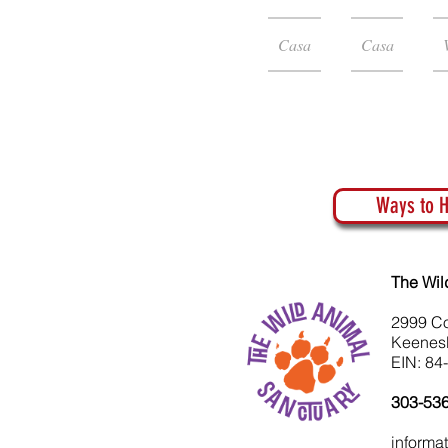
Casa
Casa
Ways to H
The Wil
2999 C
Keenes
EIN: 84
303-53
informa