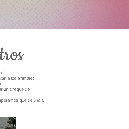
tros
na?
tan a los animales
al.
tar un cheque de
esperamos que se una a