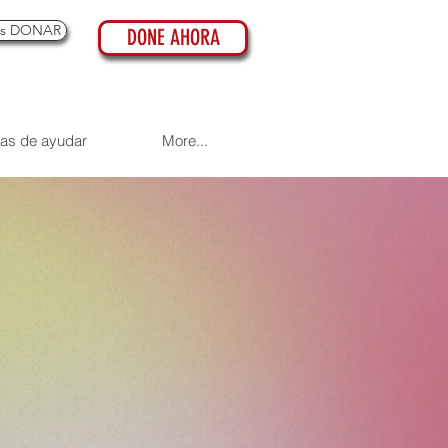
es DONAR
DONE AHORA
as de ayudar
More...