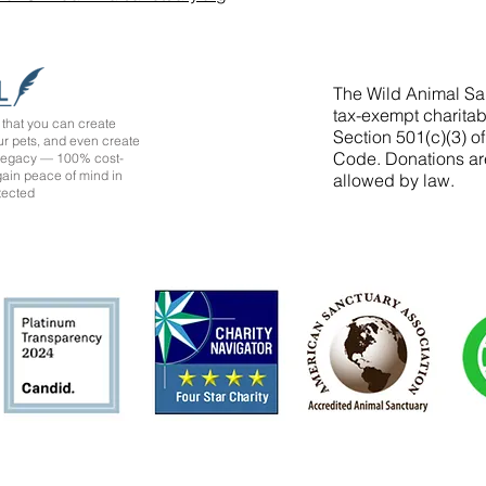
The Wild Animal San
tax-exempt charitab
that you can create
Section 501(c)(3) o
ur pets, and even create
Code. Donations ar
 legacy — 100% cost-
 gain peace of mind in
allowed by law.
tected