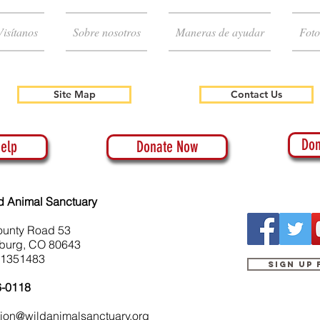
Visítanos
Sobre nosotros
Maneras de ayudar
Foto
Site Map
Contact Us
Don
elp
Donate Now
d Animal Sanctuary
ounty Road 53
burg, CO 80643
-1351483
Sign up
6-0118
tion@wildanimalsanctuary.org