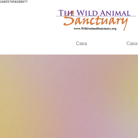
168557656288977
Casa
Casa