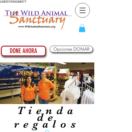
168557656288977
Opciones DONAR
DONE AHORA
Tienda
de
regalos