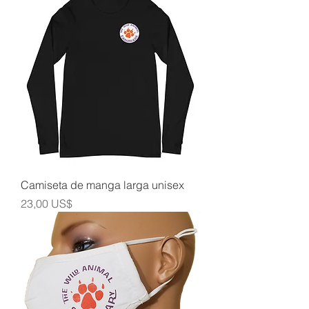
Camiseta de manga larga unisex
Precio
23,00 US$